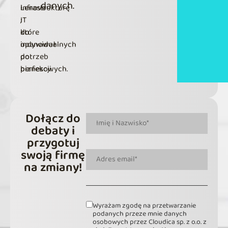
danych.
Lenovo
infrastrukturę
,
IT
które
do
opanował
indywidualnych
do
potrzeb
perfekcji.
biznesowych.
Dołącz do
debaty i
przygotuj
swoją firmę
na zmiany!
Wyrażam zgodę na przetwarzanie
podanych przeze mnie danych
osobowych przez Cloudica sp. z o.o. z