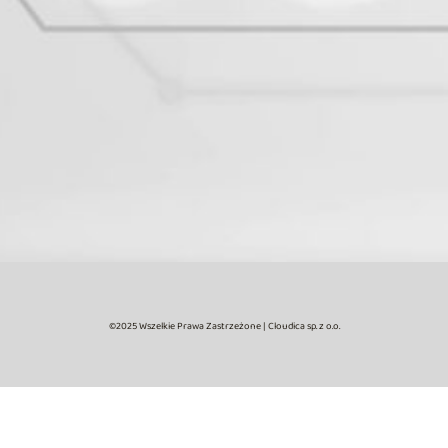
©2025 Wszelkie Prawa Zastrzeżone | Cloudica sp. z o.o.