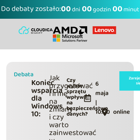
00
00
00
Do debaty zostało:
dni
godzin
minut
Debata
Jak
Zareje
Czy
Koniec
6
przygotować
si
wybór
wsparcia
sprzętu
firmę
maja
dla
wpływa
na
|
na
Windows
zmiany
bezpieczeństwo
10:00
online
10:
danych?
i czy
warto
zainwestować