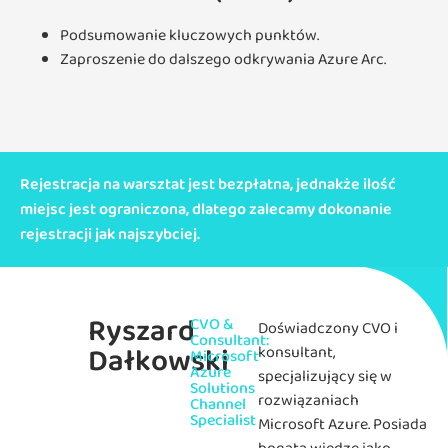
Podsumowanie kluczowych punktów.
Zaproszenie do dalszego odkrywania Azure Arc.
Rejestracja na warsztat jest bezpłatna, jednakże ilość
miejsc jest ograniczona, dlatego zalecamy dokonanie
rejestracji jak najszybciej.
Ryszard
CVO &
Doświadczony CVO i
Consultant:
Dałkowski
konsultant,
Microsoft
Azure
specjalizujący się w
Solutions
rozwiązaniach
Channel
Specialist
Microsoft Azure. Posiada