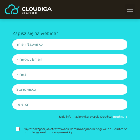
Zapisz się na webinar
Rozszerzanie
Możliwości
Natywnych
dla
Chmury
za
Jakie informacje wykorzystuje Cloudica...
Read more
Wyrażam zgodę na otrzymywanie komunikacji marketingowej od Cloudica Sp.
pomocą
z o.o. drogą elektroniczną (e-mail itp.)