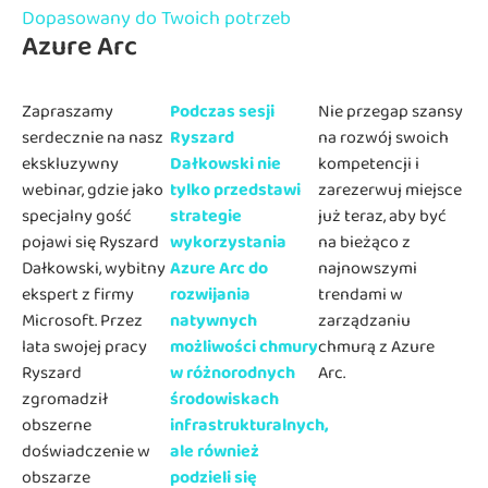
Dopasowany do Twoich potrzeb
Azure Arc
Zapraszamy
Podczas sesji
Nie przegap szansy
serdecznie na nasz
Ryszard
na rozwój swoich
ekskluzywny
Dałkowski nie
kompetencji i
webinar, gdzie jako
tylko przedstawi
zarezerwuj miejsce
specjalny gość
strategie
już teraz, aby być
pojawi się Ryszard
wykorzystania
na bieżąco z
Dałkowski, wybitny
Azure Arc do
najnowszymi
ekspert z firmy
rozwijania
trendami w
Microsoft. Przez
natywnych
zarządzaniu
lata swojej pracy
możliwości chmury
chmurą z Azure
Ryszard
w różnorodnych
Arc.
zgromadził
środowiskach
obszerne
infrastrukturalnych,
doświadczenie w
ale również
obszarze
podzieli się