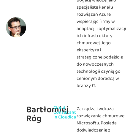
bogatą wiedzę jako
specjalista kanału
rozwiązań Azure,
wspierając firmy w
adaptacji i optymalizacji
ich infrastruktury
chmurowej. Jego
ekspertyza i
strategiczne podejście
do nowoczesnych
technologii czynią go
cenionym doradcą w
branży IT.
Bartłomiej
Cloud
Zarządza i wdraża
Consultant
Róg
rozwiązania chmurowe
in Cloudica
Microsoftu. Posiada
doświadczenie z