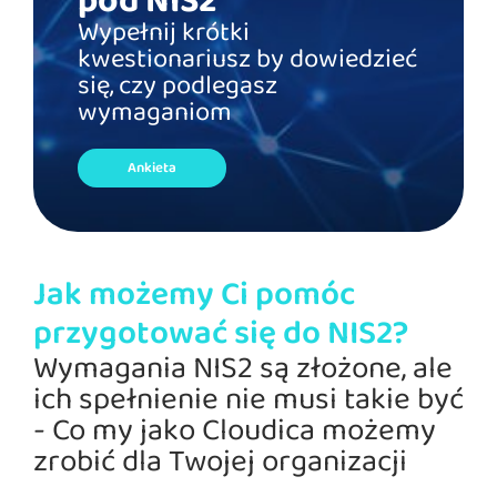
pod NIS2
Wypełnij krótki
kwestionariusz by dowiedzieć
się, czy podlegasz
wymaganiom
Ankieta
Jak możemy Ci pomóc
przygotować się do NIS2?
Wymagania NIS2 są złożone, ale
ich spełnienie nie musi takie być
- Co my jako Cloudica możemy
zrobić dla Twojej organizacji