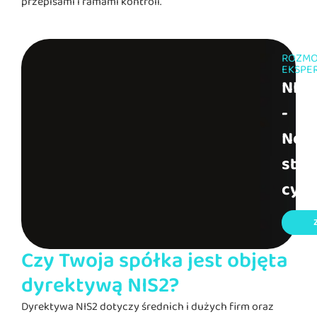
przepisami i ramami kontroli.
ROZM
EKSPE
NIS2
-
Now
stan
cybe
Czy Twoja spółka jest objęta
dyrektywą NIS2?
Dyrektywa NIS2 dotyczy średnich i dużych firm oraz