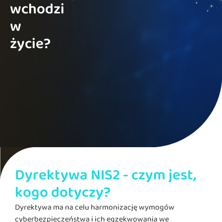
wchodzi
w
życie?
Dyrektywa NIS2 - czym jest,
kogo dotyczy?
Dyrektywa ma na celu harmonizację wymogów
cyberbezpieczeństwa i ich egzekwowania we