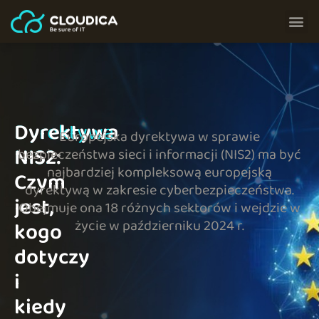
Dyrektywa
Dyrektywa
Europejska dyrektywa w sprawie
NIS2
NIS2:
bezpieczeństwa sieci i informacji (NIS2) ma być
najbardziej kompleksową europejską
Czym
dyrektywą w zakresie cyberbezpieczeństwa.
jest,
Obejmuje ona 18 różnych sektorów i wejdzie w
życie w październiku 2024 r.
kogo
dotyczy
i
kiedy