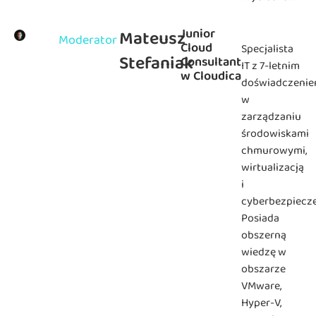
Junior
Mateusz
Moderator
Cloud
Specjalista
Stefaniak
Consultant
IT z 7-letnim
w Cloudica
doświadczeni
w
zarządzaniu
środowiskami
chmurowymi,
wirtualizacją
i
cyberbezpiecz
Posiada
obszerną
wiedzę w
obszarze
VMware,
Hyper-V,