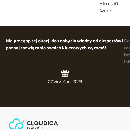
Microsoft
Azure.
Nie przegap tej okazji do zdobycia wiedzy od ekspertów i
Do
poznaj rozwiązania swoich kluczowych wyzwań!
ro
be
inf
27 Września 2023