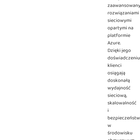
zaawansowan
rozwiązaniami
sieciowymi
opartymi na
platformie
Azure.
Dzięki jego
doświadczeniu
klienci
osiągają
doskonałą
wydajność
sieciową,
skalowalność
i
bezpieczeńst
w
środowisku