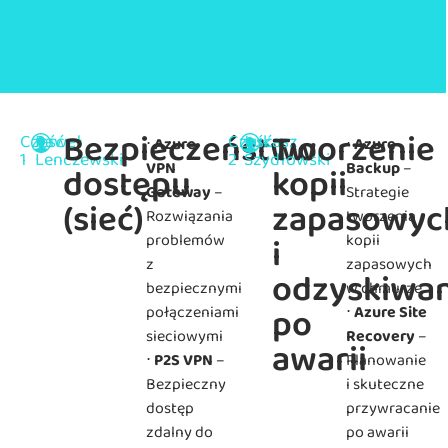
Teams
Bezpieczeństwo
Tworzenie
Część
Paweł
Część
Łukasz
⋅
Azure
⋅
Azure
1
Lenczewski
2
Szydłowski
VPN
Backup
–
dostępu
kopii
Gateway
–
Strategie
(sieć)
zapasowyc
Rozwiązania
tworzenia
i
problemów
kopii
z
zapasowych
odzyskiwa
bezpiecznymi
w chmurze
po
połączeniami
⋅
Azure Site
sieciowymi
Recovery
–
awarii
⋅
P2S VPN
–
Planowanie
Bezpieczny
i skuteczne
dostęp
przywracanie
zdalny do
po awarii