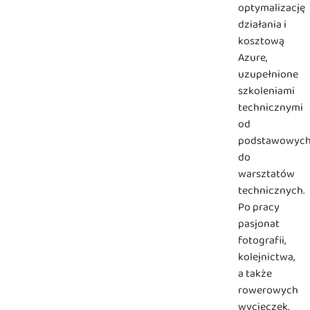
optymalizację
działania i
kosztową
Azure,
uzupełnione
szkoleniami
technicznymi
od
podstawowyc
do
warsztatów
technicznych.
Po pracy
pasjonat
fotografii,
kolejnictwa,
a także
rowerowych
wycieczek.