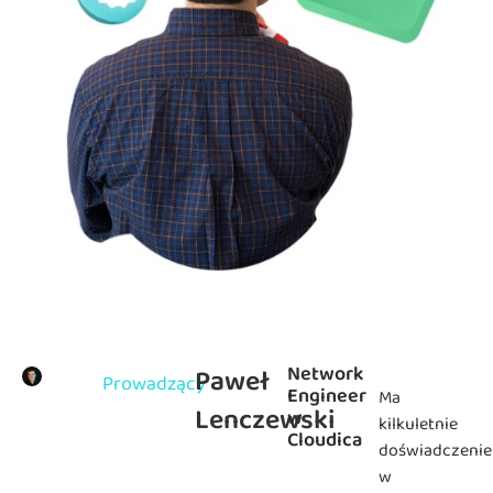
Network
Paweł
Prowadzący
Engineer
Ma
Lenczewski
w
kilkuletnie
Cloudica
doświadczenie
w