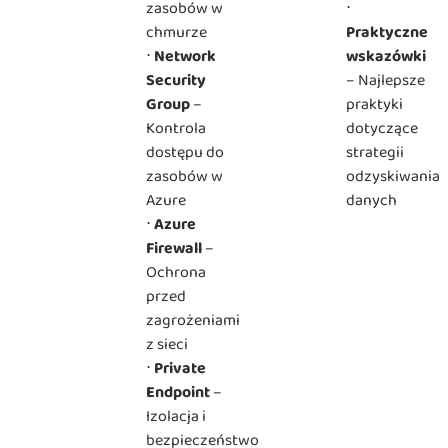
zasobów w
⋅
chmurze
Praktyczne
⋅
Network
wskazówki
Security
– Najlepsze
Group
–
praktyki
Kontrola
dotyczące
dostępu do
strategii
zasobów w
odzyskiwania
Azure
danych
⋅
Azure
Firewall
–
Ochrona
przed
zagrożeniami
z sieci
⋅
Private
Endpoint
–
Izolacja i
bezpieczeństwo