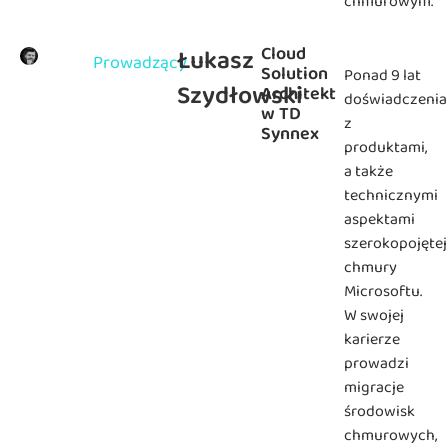
chmurowym.
Cloud
Łukasz
Prowadzący
Solution
Ponad 9 lat
Szydłowski
Architekt
doświadczenia
w TD
z
Synnex
produktami,
a także
technicznymi
aspektami
szerokopojętej
chmury
Microsoftu.
W swojej
karierze
prowadzi
migracje
środowisk
chmurowych,