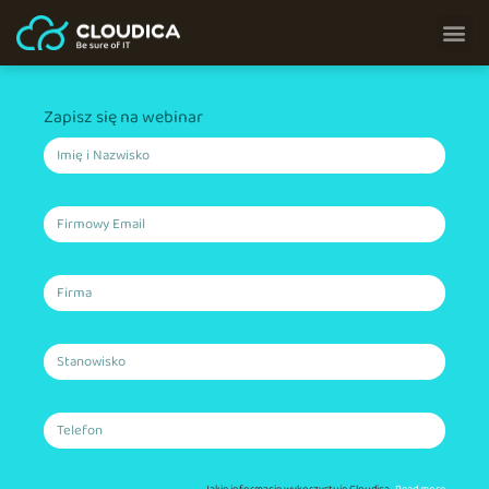
Zapisz się na webinar
Microsoft
365
Cloudica
Seria
webinarów
z
Aplikacjami