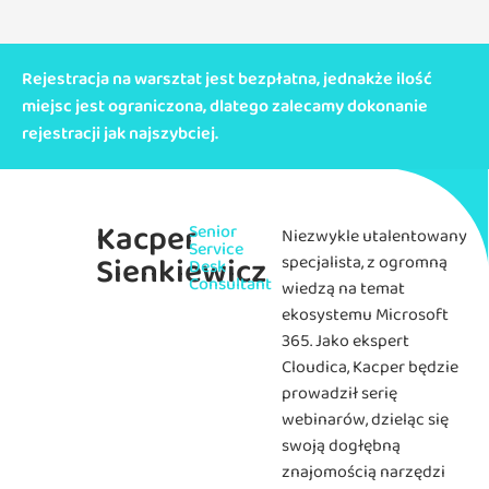
Rejestracja na warsztat jest bezpłatna, jednakże ilość
miejsc jest ograniczona, dlatego zalecamy dokonanie
rejestracji jak najszybciej.
Kacper
Senior
Niezwykle utalentowany
Service
Sienkiewicz
specjalista, z ogromną
Desk
Consultant
wiedzą na temat
ekosystemu Microsoft
365. Jako ekspert
Cloudica, Kacper będzie
prowadził serię
webinarów, dzieląc się
swoją dogłębną
znajomością narzędzi